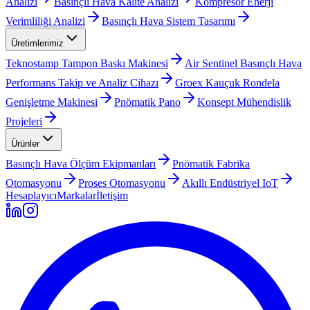
Analizi
Basınçlı Hava Kalite Analizi
Kompresör Enerji
Verimliliği Analizi
Basınçlı Hava Sistem Tasarımı
Üretimlerimiz
Teknostamp Tampon Baskı Makinesi
Air Sentinel Basınçlı Hava
Performans Takip ve Analiz Cihazı
Groex Kauçuk Rondela
Genişletme Makinesi
Pnömatik Pano
Konsept Mühendislik
Projeleri
Ürünler
Basınçlı Hava Ölçüm Ekipmanları
Pnömatik Fabrika
Otomasyonu
Proses Otomasyonu
Akıllı Endüstriyel IoT
Hesaplayıcı
Markalar
İletişim