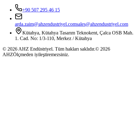
+90 507 295 46 15
arda.zaim@ahzendustriyel.com
sales@ahzendustriyel.com
Kütahya
,
Kütahya Tasarım Teknokent, Çalca OSB Mah.
1. Cad. No: 1/3-110, Merkez / Kütahya
©
2026
AHZ Endüstriyel. Tüm hakları saklıdır.
©
2026
AHZ
Ölçmeden iyileştiremezsiniz.