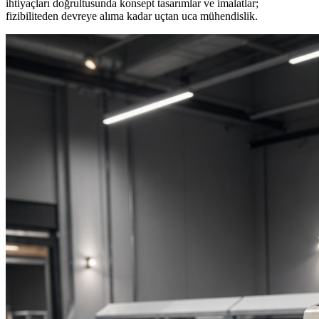
ihtiyaçları doğrultusunda konsept tasarımlar ve imalatlar;
fizibiliteden devreye alıma kadar uçtan uca mühendislik.