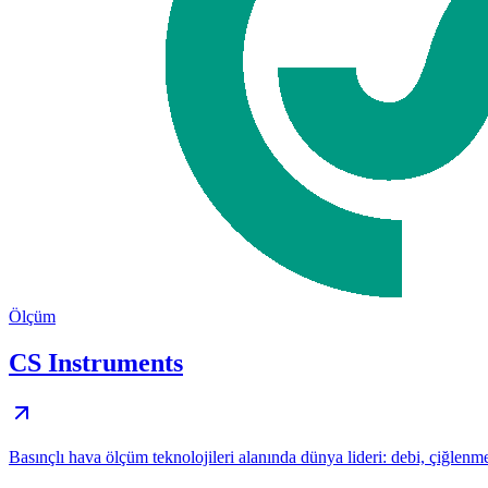
Ölçüm
CS Instruments
Basınçlı hava ölçüm teknolojileri alanında dünya lideri: debi, çiğlenme