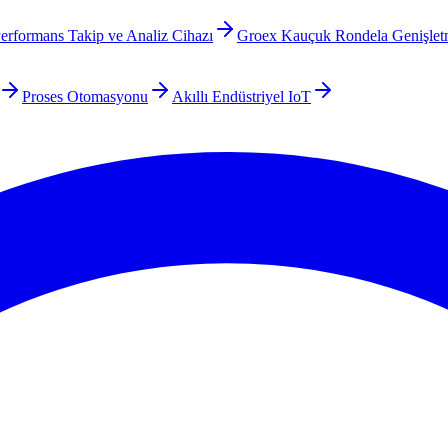
Performans Takip ve Analiz Cihazı
Groex Kauçuk Rondela Genişlet
Proses Otomasyonu
Akıllı Endüstriyel IoT